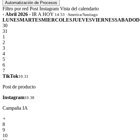
Automatización de Procesos
Filtro por red
Post
Instagram
Vista del calendario
‹
Abril 2026
›
IR A HOY
14:53 · America/Santiago
LUNES
MARTES
MIERCOLES
JUEVES
VIERNES
SABADO
D
30
31
1
2
3
4
5
6
7
TikTok
10:31
Post de producto
Instagram
10:38
Campaña IA
+
8
9
10