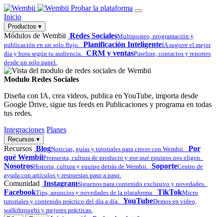
Probar la plataforma
Inicio
Productos
▾
Módulos de Wembii
Redes Sociales
Multiposteo, programación y
Planificación Inteligente
publicación en un solo flujo.
IA sugiere el mejor
CRM y ventas
día y hora según tu audiencia.
Pipeline, contactos y reportes
desde un solo panel.
Modulo Redes Sociales
Diseña con IA, crea videos, publica en YouTube, importa desde
Google Drive, sigue tus feeds en Publicaciones y programa en todas
tus redes.
Integraciones
Planes
Recursos
▾
Recursos
Blog
Por
Noticias, guías y tutoriales para crecer con Wembii.
qué Wembii
Propuesta, cultura de producto y por qué equipos nos eligen.
Nosotros
Soporte
Historia, cultura y equipo detrás de Wembii.
Centro de
ayuda con artículos y respuestas paso a paso.
Comunidad
Instagram
Síguenos para contenido exclusivo y novedades.
Facebook
TikTok
Tips, anuncios y novedades de la plataforma.
Micro
YouTube
tutoriales y contenido práctico del día a día.
Demos en video,
walkthroughs y mejores prácticas.